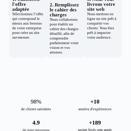
l'offre
livrons votre
2. Remplissez
adaptée
site web
le cahier des
Sélectionnez l’offre
Nous mettons en
charges
qui correspond le
ligne un site prêt à
Nous collaborons
mieux aux besoins
conquérir vos
pour établir un
de votre entreprise
clients. Vous êtes
cahier des charges
pour créer un site
prêt à impacter
détaillé, afin de
sur-mesure.
votre audience.
comprendre
parfaitement votre
vision et vos
attentes.
98
%
+
10
de clients satisfaits
années d'expériences
4.9
+
189
de note moyenne
projets livrés cette année