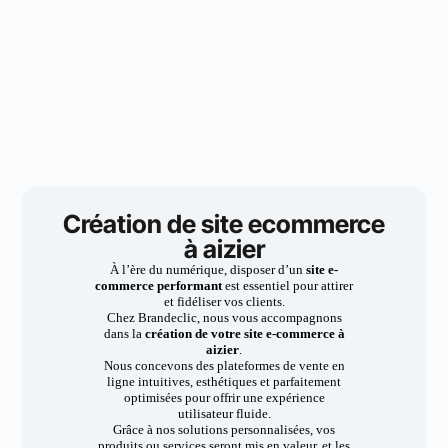
Création de site ecommerce
à aizier
À l’ère du numérique, disposer d’un
site e-
commerce performant
est essentiel pour attirer
et fidéliser vos clients.
Chez Brandeclic, nous vous accompagnons
dans la
création de votre site e-commerce à
aizier
.
Nous concevons des plateformes de vente en
ligne intuitives, esthétiques et parfaitement
optimisées pour offrir une expérience
utilisateur fluide.
Grâce à nos solutions personnalisées, vos
produits ou services seront mis en valeur, et les