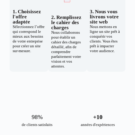
1. Choisissez
3. Nous vous
l'offre
livrons votre
2. Remplissez
adaptée
site web
le cahier des
Sélectionnez l’offre
Nous mettons en
charges
qui correspond le
ligne un site prêt à
Nous collaborons
mieux aux besoins
conquérir vos
pour établir un
de votre entreprise
clients. Vous êtes
cahier des charges
pour créer un site
prêt à impacter
détaillé, afin de
sur-mesure.
votre audience.
comprendre
parfaitement votre
vision et vos
attentes.
98
%
+
10
de clients satisfaits
années d'expériences