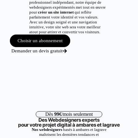
professionnel indépendant, notre équipe de
webdesigners expérimentés met tout en œuvre
pour
créer un site internet
qui reflète
parfaitement votre identité et vos valeurs.
Avec un design soigné et une navigation
intuitive, votre site web sera votre meilleur
atout pour attirer et convertir vos visiteurs.
Choisir un abonnement
Demander un devis gratuit
Dès
99€
/mois seulement
Des Webdesigners experts
pour votre projet digital à ambares et lagrave
Nos webdesigners
basés à ambares et lagrave
maîtrisent les dernières tendances et