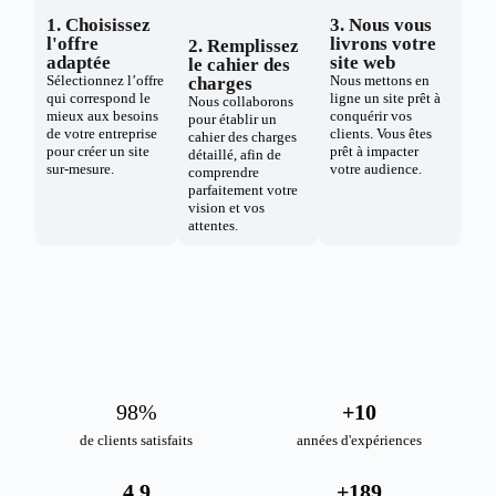
1. Choisissez
3. Nous vous
l'offre
livrons votre
2. Remplissez
adaptée
site web
le cahier des
Sélectionnez l’offre
Nous mettons en
charges
qui correspond le
ligne un site prêt à
Nous collaborons
mieux aux besoins
conquérir vos
pour établir un
de votre entreprise
clients. Vous êtes
cahier des charges
pour créer un site
prêt à impacter
détaillé, afin de
sur-mesure.
votre audience.
comprendre
parfaitement votre
vision et vos
attentes.
98
%
+
10
de clients satisfaits
années d'expériences
4.9
+
189