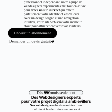
professionnel indépendant, notre équipe de
webdesigners expérimentés met tout en œuvre
pour
créer un site internet
qui reflète
parfaitement votre identité et vos valeurs.
Avec un design soigné et une navigation
intuitive, votre site web sera votre meilleur
atout pour attirer et convertir vos visiteurs.
Choisir un abonnement
Demander un devis gratuit
Dès
99€
/mois seulement
Des Webdesigners experts
pour votre projet digital à ambievillers
Nos webdesigners
basés à ambievillers
maîtrisent les dernières tendances et