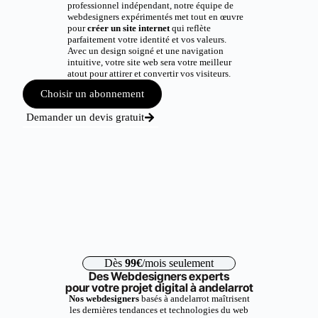
professionnel indépendant, notre équipe de
webdesigners expérimentés met tout en œuvre
pour
créer un site internet
qui reflète
parfaitement votre identité et vos valeurs.
Avec un design soigné et une navigation
intuitive, votre site web sera votre meilleur
atout pour attirer et convertir vos visiteurs.
Choisir un abonnement
Demander un devis gratuit
Dès
99€
/mois seulement
Des Webdesigners experts
pour votre projet digital à andelarrot
Nos webdesigners
basés à andelarrot maîtrisent
les dernières tendances et technologies du web