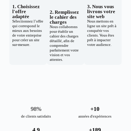
1. Choisissez
3. Nous vous
l'offre
livrons votre
2. Remplissez
adaptée
site web
le cahier des
Sélectionnez l’offre
Nous mettons en
charges
qui correspond le
ligne un site prêt à
Nous collaborons
mieux aux besoins
conquérir vos
pour établir un
de votre entreprise
clients. Vous êtes
cahier des charges
pour créer un site
prêt à impacter
détaillé, afin de
sur-mesure.
votre audience.
comprendre
parfaitement votre
vision et vos
attentes.
98
%
+
10
de clients satisfaits
années d'expériences
4.9
+
189