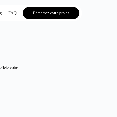
og
FAQ
Démarrez votre projet
eflète votre