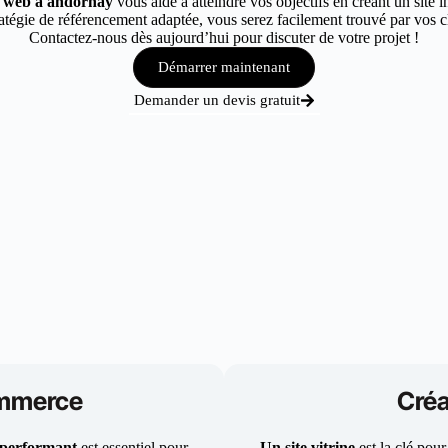
te web à andornay
vous aide à atteindre vos objectifs en créant un site 
tégie de référencement adaptée, vous serez facilement trouvé par vos cl
Contactez-nous dès aujourd’hui pour discuter de votre projet !
Démarrer maintenant
Demander un devis gratuit
ommerce
Créa
 performant
est essentiel pour
Un site vitrine
est la clé pour