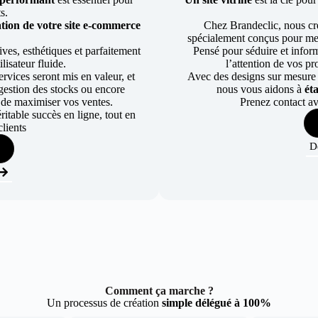
ts.
tion de votre site e-commerce
Chez Brandeclic, nous cr
spécialement conçus pour mett
ves, esthétiques et parfaitement
Pensé pour séduire et informe
lisateur fluide.
l’attention de vos pr
rvices seront mis en valeur, et
Avec des designs sur mesure e
a gestion des stocks ou encore
nous vous aidons à
ét
 de maximiser vos ventes.
Prenez contact av
table succès en ligne, tout en
lients
D
Comment ça marche ?
Un processus de création
simple délégué à 100%