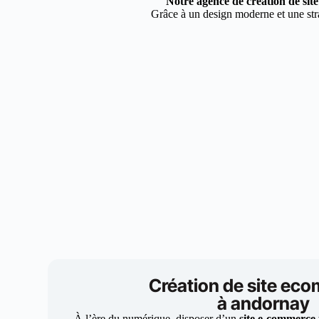
Notre agence de création de si
Grâce à un design moderne et une stra
Création de site ec
à andornay
À l’ère du numérique, disposer d’un
site e-commerce