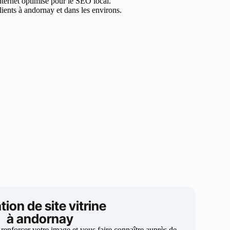
internet optimisé pour le SEO local.
ients à andornay et dans les environs.
tion de site vitrine
à andornay
 renforcer votre image et vous faire connaître auprès de