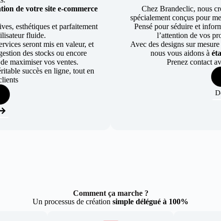
tion de votre site e-commerce
Chez Brandeclic, nous cr
spécialement conçus pour mett
ves, esthétiques et parfaitement
Pensé pour séduire et informe
lisateur fluide.
l’attention de vos pr
rvices seront mis en valeur, et
Avec des designs sur mesure e
a gestion des stocks ou encore
nous vous aidons à
ét
 de maximiser vos ventes.
Prenez contact av
table succès en ligne, tout en
lients
D
Comment ça marche ?
Un processus de création
simple délégué à 100%