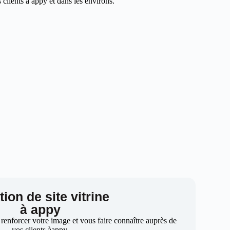
clients à appy et dans les environs.
ion de site vitrine
à appy
 renforcer votre image et vous faire connaître auprès de
vos clients àappy.