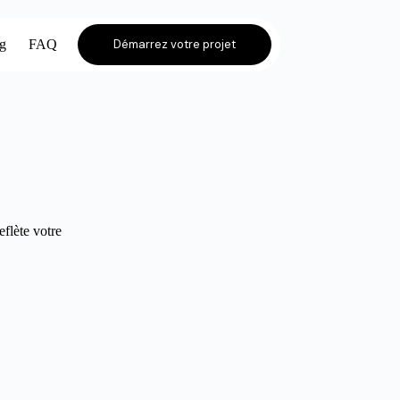
og
FAQ
Démarrez votre projet
eflète votre