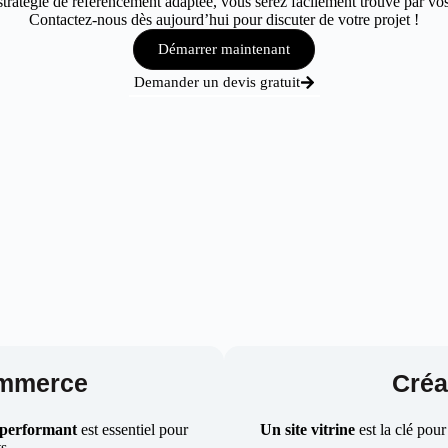
ratégie de référencement adaptée, vous serez facilement trouvé par vos 
Contactez-nous dès aujourd’hui pour discuter de votre projet !
Démarrer maintenant
Demander un devis gratuit
ommerce
Créat
 performant
est essentiel pour
Un site vitrine
est la clé pour
ts.