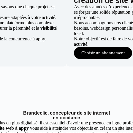
création de site
 savons que chaque projet est
Avec des années d’expérience da
se forger une solide réputation g
ure adaptées à votre activité.
irréprochable.
une plateforme plus complexe,
Nous accompagnons nos clients d
urer la pérennité et la
visibilité
besoins, webdesign personnali
local.
de la concurrence à appy.
Notre objectif est de faire de v
activité.
Choisir un abonnement
Brandeclic, concepteur de site internet
en occitanie
 en plus digitalisé, il est essentiel d’avoir une présence en ligne profes
site web à appy
vous aide à atteindre vos objectifs en créant un site int