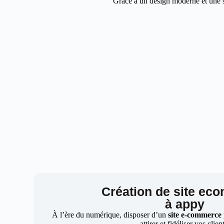
Grâce à un design moderne et une st
Création de site ec
à appy
À l’ère du numérique, disposer d’un
site e-commerce
attirer et fidéliser vos clien