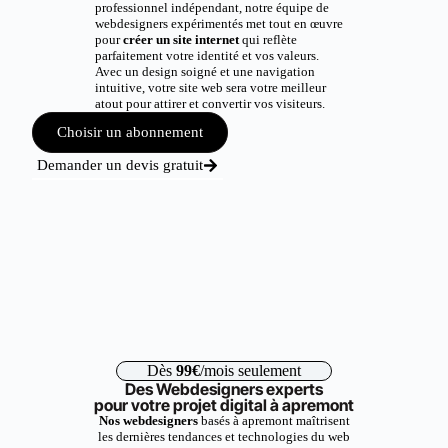
professionnel indépendant, notre équipe de
webdesigners expérimentés met tout en œuvre
pour
créer un site internet
qui reflète
parfaitement votre identité et vos valeurs.
Avec un design soigné et une navigation
intuitive, votre site web sera votre meilleur
atout pour attirer et convertir vos visiteurs.
Choisir un abonnement
Demander un devis gratuit
Dès
99€
/mois seulement
Des Webdesigners experts
pour votre projet digital à apremont
Nos webdesigners
basés à apremont maîtrisent
les dernières tendances et technologies du web