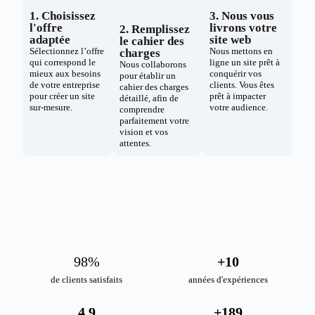
1. Choisissez
3. Nous vous
l'offre
livrons votre
2. Remplissez
adaptée
site web
le cahier des
Sélectionnez l’offre
Nous mettons en
charges
qui correspond le
ligne un site prêt à
Nous collaborons
mieux aux besoins
conquérir vos
pour établir un
de votre entreprise
clients. Vous êtes
cahier des charges
pour créer un site
prêt à impacter
détaillé, afin de
sur-mesure.
votre audience.
comprendre
parfaitement votre
vision et vos
attentes.
98
%
+
10
de clients satisfaits
années d'expériences
4.9
+
189