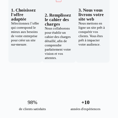
1. Choisissez
3. Nous vous
l'offre
livrons votre
2. Remplissez
adaptée
site web
le cahier des
Sélectionnez l’offre
Nous mettons en
charges
qui correspond le
ligne un site prêt à
Nous collaborons
mieux aux besoins
conquérir vos
pour établir un
de votre entreprise
clients. Vous êtes
cahier des charges
pour créer un site
prêt à impacter
détaillé, afin de
sur-mesure.
votre audience.
comprendre
parfaitement votre
vision et vos
attentes.
98
%
+
10
de clients satisfaits
années d'expériences