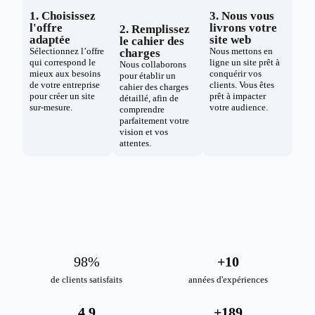
1. Choisissez
3. Nous vous
l'offre
livrons votre
2. Remplissez
adaptée
site web
le cahier des
Sélectionnez l’offre
Nous mettons en
charges
qui correspond le
ligne un site prêt à
Nous collaborons
mieux aux besoins
conquérir vos
pour établir un
de votre entreprise
clients. Vous êtes
cahier des charges
pour créer un site
prêt à impacter
détaillé, afin de
sur-mesure.
votre audience.
comprendre
parfaitement votre
vision et vos
attentes.
98
%
+
10
de clients satisfaits
années d'expériences
4.9
+
189