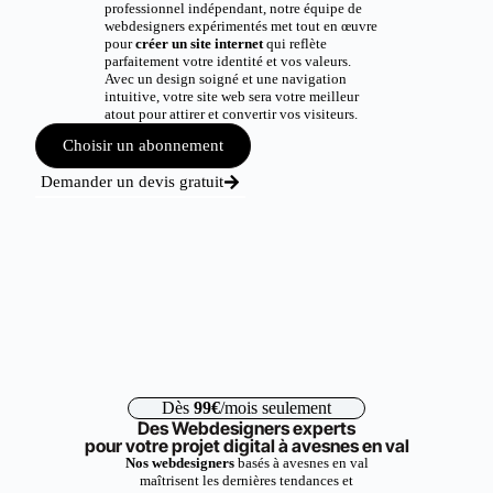
professionnel indépendant, notre équipe de
webdesigners expérimentés met tout en œuvre
pour
créer un site internet
qui reflète
parfaitement votre identité et vos valeurs.
Avec un design soigné et une navigation
intuitive, votre site web sera votre meilleur
atout pour attirer et convertir vos visiteurs.
Choisir un abonnement
Demander un devis gratuit
Dès
99€
/mois seulement
Des Webdesigners experts
pour votre projet digital à avesnes en val
Nos webdesigners
basés à avesnes en val
maîtrisent les dernières tendances et