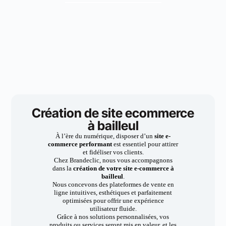
Création de site ecommerce
à bailleul
À l’ère du numérique, disposer d’un
site e-
commerce performant
est essentiel pour attirer
et fidéliser vos clients.
Chez Brandeclic, nous vous accompagnons
dans la
création de votre site e-commerce à
bailleul
.
Nous concevons des plateformes de vente en
ligne intuitives, esthétiques et parfaitement
optimisées pour offrir une expérience
utilisateur fluide.
Grâce à nos solutions personnalisées, vos
produits ou services seront mis en valeur, et les