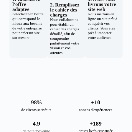
l'offre
livrons votre
2. Remplissez
adaptée
site web
le cahier des
Sélectionnez l’offre
Nous mettons en
charges
qui correspond le
ligne un site prêt à
Nous collaborons
mieux aux besoins
conquérir vos
pour établir un
de votre entreprise
clients. Vous êtes
cahier des charges
pour créer un site
prêt à impacter
détaillé, afin de
sur-mesure.
votre audience.
comprendre
parfaitement votre
vision et vos
attentes.
98
%
+
10
de clients satisfaits
années d'expériences
4.9
+
189
de note moyenne
projets livrés cette année