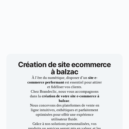
Création de site ecommerce
à balzac
À l’ère du numérique, disposer d’un
site e-
commerce performant
est essentiel pour attirer
et fidéliser vos clients.
Chez Brandeclic, nous vous accompagnons
dans la
création de votre site e-commerce à
balzac
.
Nous concevons des plateformes de vente en
ligne intuitives, esthétiques et parfaitement
optimisées pour offrir une expérience
utilisateur fluide.
Grâce à nos solutions personnalisées, vos
produits ou services seront mis en valeur, et les