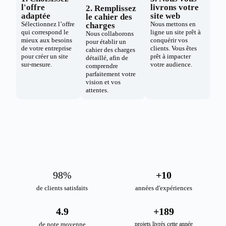
l'offre
livrons votre
2. Remplissez
adaptée
site web
le cahier des
Sélectionnez l’offre
Nous mettons en
charges
qui correspond le
ligne un site prêt à
Nous collaborons
mieux aux besoins
conquérir vos
pour établir un
de votre entreprise
clients. Vous êtes
cahier des charges
pour créer un site
prêt à impacter
détaillé, afin de
sur-mesure.
votre audience.
comprendre
parfaitement votre
vision et vos
attentes.
98
%
+
10
de clients satisfaits
années d'expériences
4.9
+
189
de note moyenne
projets livrés cette année