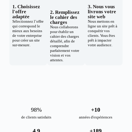
1. Choisissez
3. Nous vous
l'offre
livrons votre
2. Remplissez
adaptée
site web
le cahier des
Sélectionnez l’offre
Nous mettons en
charges
qui correspond le
ligne un site prêt à
Nous collaborons
mieux aux besoins
conquérir vos
pour établir un
de votre entreprise
clients. Vous êtes
cahier des charges
pour créer un site
prêt à impacter
détaillé, afin de
sur-mesure.
votre audience.
comprendre
parfaitement votre
vision et vos
attentes.
98
%
+
10
de clients satisfaits
années d'expériences
4.9
+
189