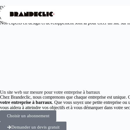
Dès
99€
/mois seulement
Votre agence web design à barraux
Offrez à votre entreprise une présence en ligne unique et engageante.
Nos experts en design et développement sont là pour créer un site sur me
Un site web sur mesure pour votre entreprise à barraux
Chez Brandeclic, nous comprenons que chaque entreprise est unique. 
votre entreprise à barraux
. Que vous soyez une petite entreprise ou 
vous aidera à atteindre vos objectifs et à vous démarquer dans votre 
Choisir un abonnement
Demander un devis gratuit