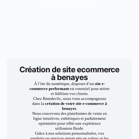
Création de site ecommerce
à benayes
À l’ère du numérique, disposer d’un
site e-
commerce performant
est essentiel pour attirer
et fidéliser vos clients.
Chez Brandeclic, nous vous accompagnons
dans la
création de votre site e-commerce à
benayes
.
Nous concevons des plateformes de vente en
ligne intuitives, esthétiques et parfaitement
optimisées pour offrir une expérience
utilisateur fluide.
Grâce à nos solutions personnalisées, vos
produits ou services seront mis en valeur, et les