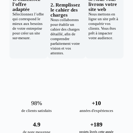
l'offre
livrons votre
2. Remplissez
adaptée
site web
le cahier des
Sélectionnez l’offre
Nous mettons en
charges
qui correspond le
ligne un site prêt à
Nous collaborons
mieux aux besoins
conquérir vos
pour établir un
de votre entreprise
clients. Vous êtes
cahier des charges
pour créer un site
prêt à impacter
détaillé, afin de
sur-mesure.
votre audience.
comprendre
parfaitement votre
vision et vos
attentes.
98
%
+
10
de clients satisfaits
années d'expériences
4.9
+
189
de note moyenne
projets livrés cette année