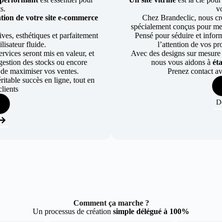
ts.
v
tion de votre site e-commerce
Chez Brandeclic, nous cr
spécialement conçus pour mett
ves, esthétiques et parfaitement
Pensé pour séduire et informe
lisateur fluide.
l’attention de vos pr
rvices seront mis en valeur, et
Avec des designs sur mesure e
a gestion des stocks ou encore
nous vous aidons à
ét
 de maximiser vos ventes.
Prenez contact av
table succès en ligne, tout en
lients
D
Comment ça marche ?
Un processus de création
simple délégué à 100%