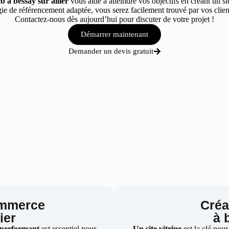
b à bessay sur allier
vous aide à atteindre vos objectifs en créant un si
e de référencement adaptée, vous serez facilement trouvé par vos clients
Contactez-nous dès aujourd’hui pour discuter de votre projet !
Démarrer maintenant
Demander un devis gratuit
ommerce
Créat
ier
à 
 performant
est essentiel pour
Un site vitrine
est la clé pour