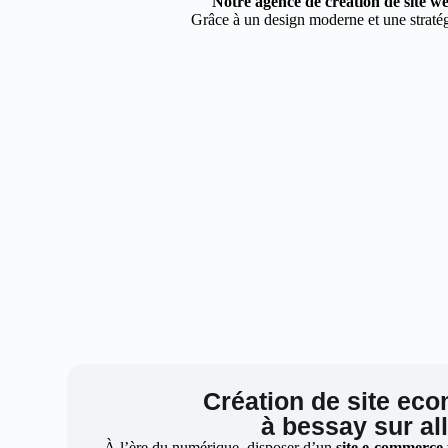
Notre agence de création de site we
Grâce à un design moderne et une stratégi
Création de site ec
à bessay sur all
À l’ère du numérique, disposer d’un
site e-commerce