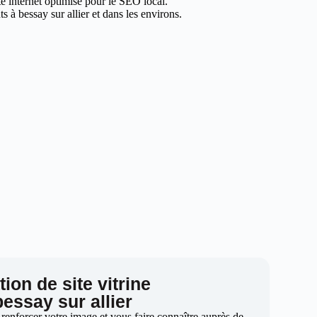
te internet optimisé pour le SEO local.
 à bessay sur allier et dans les environs.
ion de site vitrine
bessay sur allier
 renforcer votre image et vous faire connaître auprès de