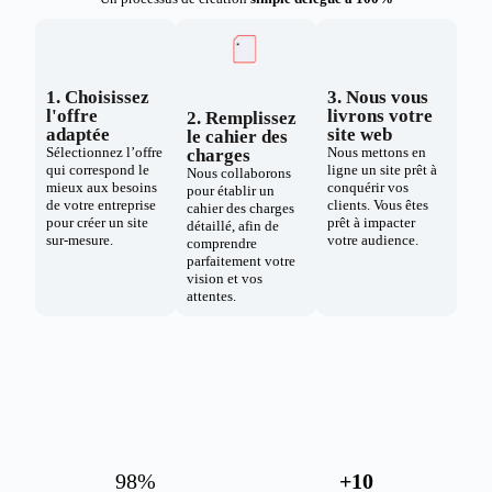
1. Choisissez
3. Nous vous
l'offre
livrons votre
2. Remplissez
adaptée
site web
le cahier des
Sélectionnez l’offre
Nous mettons en
charges
qui correspond le
ligne un site prêt à
Nous collaborons
mieux aux besoins
conquérir vos
pour établir un
de votre entreprise
clients. Vous êtes
cahier des charges
pour créer un site
prêt à impacter
détaillé, afin de
sur-mesure.
votre audience.
comprendre
parfaitement votre
vision et vos
attentes.
98
%
+
10