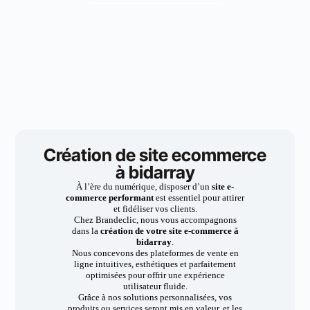
Création de site ecommerce
à bidarray
À l’ère du numérique, disposer d’un
site e-
commerce performant
est essentiel pour attirer
et fidéliser vos clients.
Chez Brandeclic, nous vous accompagnons
dans la
création de votre site e-commerce à
bidarray
.
Nous concevons des plateformes de vente en
ligne intuitives, esthétiques et parfaitement
optimisées pour offrir une expérience
utilisateur fluide.
Grâce à nos solutions personnalisées, vos
produits ou services seront mis en valeur, et les