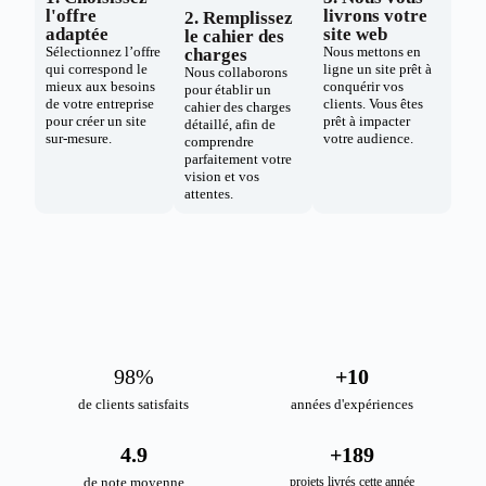
l'offre
livrons votre
2. Remplissez
adaptée
site web
le cahier des
Sélectionnez l’offre
Nous mettons en
charges
qui correspond le
ligne un site prêt à
Nous collaborons
mieux aux besoins
conquérir vos
pour établir un
de votre entreprise
clients. Vous êtes
cahier des charges
pour créer un site
prêt à impacter
détaillé, afin de
sur-mesure.
votre audience.
comprendre
parfaitement votre
vision et vos
attentes.
98
%
+
10
de clients satisfaits
années d'expériences
4.9
+
189
de note moyenne
projets livrés cette année