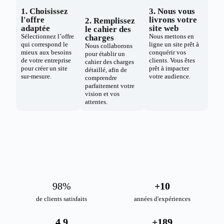
1. Choisissez
3. Nous vous
l'offre
livrons votre
2. Remplissez
adaptée
site web
le cahier des
Sélectionnez l’offre
Nous mettons en
charges
qui correspond le
ligne un site prêt à
Nous collaborons
mieux aux besoins
conquérir vos
pour établir un
de votre entreprise
clients. Vous êtes
cahier des charges
pour créer un site
prêt à impacter
détaillé, afin de
sur-mesure.
votre audience.
comprendre
parfaitement votre
vision et vos
attentes.
98
%
+
10
de clients satisfaits
années d'expériences
4.9
+
189