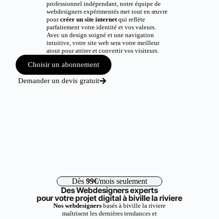
professionnel indépendant, notre équipe de
webdesigners expérimentés met tout en œuvre
pour
créer un site internet
qui reflète
parfaitement votre identité et vos valeurs.
Avec un design soigné et une navigation
intuitive, votre site web sera votre meilleur
atout pour attirer et convertir vos visiteurs.
Choisir un abonnement
Demander un devis gratuit
Dès
99€
/mois seulement
Des Webdesigners experts
pour votre projet digital à biville la riviere
Nos webdesigners
basés à biville la riviere
maîtrisent les dernières tendances et