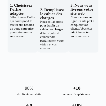
1. Choisissez
3. Nous vous
l'offre
livrons votre
2. Remplissez
adaptée
site web
le cahier des
Sélectionnez l’offre
Nous mettons en
charges
qui correspond le
ligne un site prêt à
Nous collaborons
mieux aux besoins
conquérir vos
pour établir un
de votre entreprise
clients. Vous êtes
cahier des charges
pour créer un site
prêt à impacter
détaillé, afin de
sur-mesure.
votre audience.
comprendre
parfaitement votre
vision et vos
attentes.
98
%
+
10
de clients satisfaits
années d'expériences
4.9
+
189