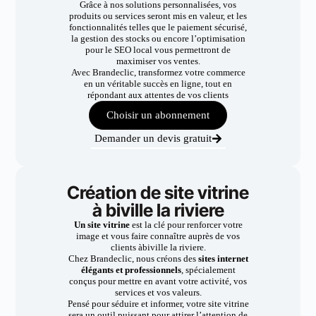
Grâce à nos solutions personnalisées, vos
produits ou services seront mis en valeur, et les
fonctionnalités telles que le paiement sécurisé,
la gestion des stocks ou encore l’optimisation
pour le SEO local vous permettront de
maximiser vos ventes.
Avec Brandeclic, transformez votre commerce
en un véritable succès en ligne, tout en
répondant aux attentes de vos clients
Choisir un abonnement
Demander un devis gratuit
Création de site vitrine
à biville la riviere
Un site vitrine
est la clé pour renforcer votre
image et vous faire connaître auprès de vos
clients àbiville la riviere.
Chez Brandeclic, nous créons des
sites internet
élégants et professionnels
, spécialement
conçus pour mettre en avant votre activité, vos
services et vos valeurs.
Pensé pour séduire et informer, votre site vitrine
sera un outil puissant pour attirer l’attention de