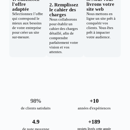
l'offre
livrons votre
2. Remplissez
adaptée
site web
le cahier des
Sélectionnez l’offre
Nous mettons en
charges
qui correspond le
ligne un site prêt à
Nous collaborons
mieux aux besoins
conquérir vos
pour établir un
de votre entreprise
clients. Vous êtes
cahier des charges
pour créer un site
prêt à impacter
détaillé, afin de
sur-mesure.
votre audience.
comprendre
parfaitement votre
vision et vos
attentes.
98
%
+
10
de clients satisfaits
années d'expériences
4.9
+
189
de note moyenne
projets livrés cette année