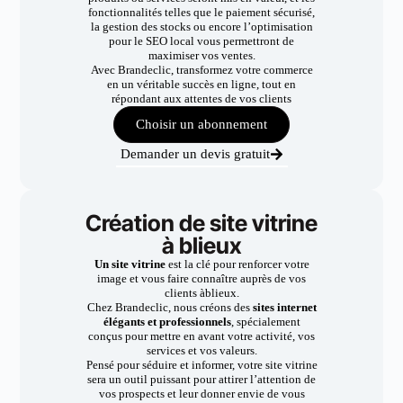
fonctionnalités telles que le paiement sécurisé,
la gestion des stocks ou encore l’optimisation
pour le SEO local vous permettront de
maximiser vos ventes.
Avec Brandeclic, transformez votre commerce
en un véritable succès en ligne, tout en
répondant aux attentes de vos clients
Choisir un abonnement
Demander un devis gratuit
Création de site vitrine
à blieux
Un site vitrine
est la clé pour renforcer votre
image et vous faire connaître auprès de vos
clients àblieux.
Chez Brandeclic, nous créons des
sites internet
élégants et professionnels
, spécialement
conçus pour mettre en avant votre activité, vos
services et vos valeurs.
Pensé pour séduire et informer, votre site vitrine
sera un outil puissant pour attirer l’attention de
vos prospects et leur donner envie de vous