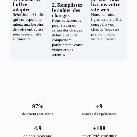
l'offre
livrons votre
2. Remplissez
adaptée
site web
le cahier des
Sélectionnez l’offre
Nous mettons en
charges
qui correspond le
ligne un site prêt à
Nous collaborons
mieux aux besoins
conquérir vos
pour établir un
de votre entreprise
clients. Vous êtes
cahier des charges
pour créer un site
prêt à impacter
détaillé, afin de
sur-mesure.
votre audience.
comprendre
parfaitement votre
vision et vos
attentes.
98
%
+
10
de clients satisfaits
années d'expériences
4.9
+
189
de note moyenne
projets livrés cette année