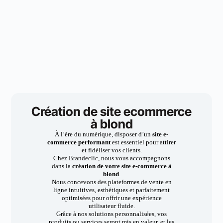
Création de site ecommerce
à blond
À l’ère du numérique, disposer d’un
site e-
commerce performant
est essentiel pour attirer
et fidéliser vos clients.
Chez Brandeclic, nous vous accompagnons
dans la
création de votre site e-commerce à
blond
.
Nous concevons des plateformes de vente en
ligne intuitives, esthétiques et parfaitement
optimisées pour offrir une expérience
utilisateur fluide.
Grâce à nos solutions personnalisées, vos
produits ou services seront mis en valeur, et les