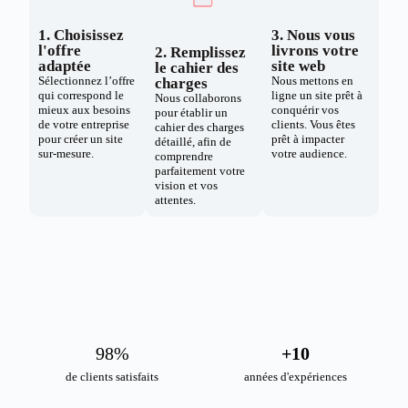
1. Choisissez
3. Nous vous
l'offre
livrons votre
2. Remplissez
adaptée
site web
le cahier des
Sélectionnez l’offre
Nous mettons en
charges
qui correspond le
ligne un site prêt à
Nous collaborons
mieux aux besoins
conquérir vos
pour établir un
de votre entreprise
clients. Vous êtes
cahier des charges
pour créer un site
prêt à impacter
détaillé, afin de
sur-mesure.
votre audience.
comprendre
parfaitement votre
vision et vos
attentes.
98
%
+
10
de clients satisfaits
années d'expériences