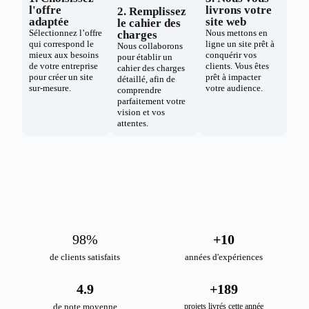
l'offre
livrons votre
2. Remplissez
adaptée
site web
le cahier des
Sélectionnez l’offre
Nous mettons en
charges
qui correspond le
ligne un site prêt à
Nous collaborons
mieux aux besoins
conquérir vos
pour établir un
de votre entreprise
clients. Vous êtes
cahier des charges
pour créer un site
prêt à impacter
détaillé, afin de
sur-mesure.
votre audience.
comprendre
parfaitement votre
vision et vos
attentes.
98
%
+
10
de clients satisfaits
années d'expériences
4.9
+
189
de note moyenne
projets livrés cette année