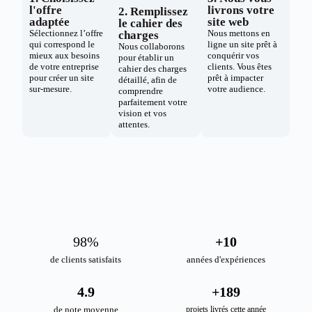
l'offre
livrons votre
2. Remplissez
adaptée
site web
le cahier des
Sélectionnez l’offre
Nous mettons en
charges
qui correspond le
ligne un site prêt à
Nous collaborons
mieux aux besoins
conquérir vos
pour établir un
de votre entreprise
clients. Vous êtes
cahier des charges
pour créer un site
prêt à impacter
détaillé, afin de
sur-mesure.
votre audience.
comprendre
parfaitement votre
vision et vos
attentes.
98
%
+
10
de clients satisfaits
années d'expériences
4.9
+
189
de note moyenne
projets livrés cette année