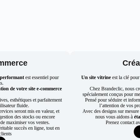
ommerce
Créat
 performant
est essentiel pour
Un site vitrine
est la clé pour
ts.
tion de votre site e-commerce
Chez Brandeclic, nous cr
spécialement conçus pour mett
ves, esthétiques et parfaitement
Pensé pour séduire et informe
lisateur fluide.
l’attention de vos pr
rvices seront mis en valeur, et
Avec des designs sur mesure e
a gestion des stocks ou encore
nous vous aidons à
ét
 de maximiser vos ventes.
Prenez contact av
table succès en ligne, tout en
lients