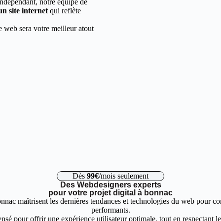
indépendant, notre équipe de
un site internet
qui reflète
e web sera votre meilleur atout
Dès
99€
/mois seulement
Des Webdesigners experts
pour votre projet digital à bonnac
nnac maîtrisent les dernières tendances et technologies du web pour conc
performants.
nsé pour offrir une expérience utilisateur optimale, tout en respectant 