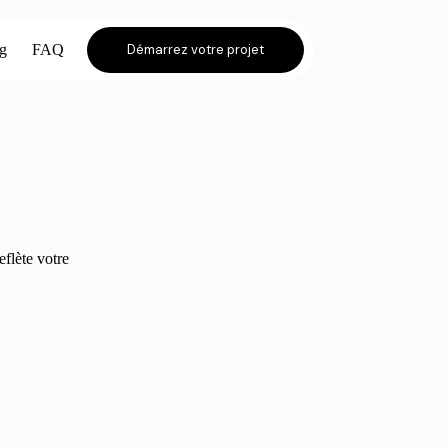
og
FAQ
Démarrez votre projet
eflète votre