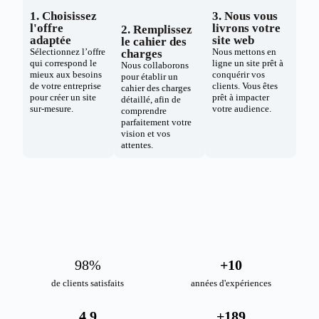
1. Choisissez
3. Nous vous
l'offre
livrons votre
2. Remplissez
adaptée
site web
le cahier des
Sélectionnez l’offre
Nous mettons en
charges
qui correspond le
ligne un site prêt à
Nous collaborons
mieux aux besoins
conquérir vos
pour établir un
de votre entreprise
clients. Vous êtes
cahier des charges
pour créer un site
prêt à impacter
détaillé, afin de
sur-mesure.
votre audience.
comprendre
parfaitement votre
vision et vos
attentes.
98
%
+
10
de clients satisfaits
années d'expériences
4.9
+
189