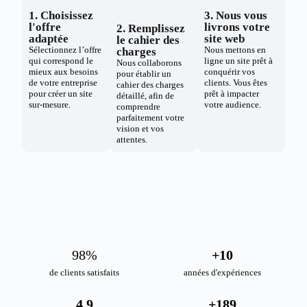
1. Choisissez
3. Nous vous
l'offre
livrons votre
2. Remplissez
adaptée
site web
le cahier des
Sélectionnez l’offre
Nous mettons en
charges
qui correspond le
ligne un site prêt à
Nous collaborons
mieux aux besoins
conquérir vos
pour établir un
de votre entreprise
clients. Vous êtes
cahier des charges
pour créer un site
prêt à impacter
détaillé, afin de
sur-mesure.
votre audience.
comprendre
parfaitement votre
vision et vos
attentes.
98
%
+
10
de clients satisfaits
années d'expériences
4.9
+
189