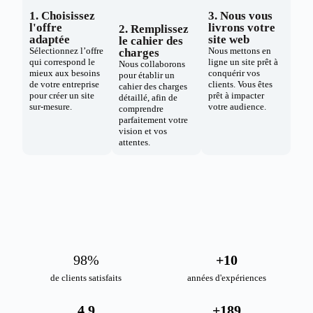
1. Choisissez
3. Nous vous
l'offre
livrons votre
2. Remplissez
adaptée
site web
le cahier des
Sélectionnez l’offre
Nous mettons en
charges
qui correspond le
ligne un site prêt à
Nous collaborons
mieux aux besoins
conquérir vos
pour établir un
de votre entreprise
clients. Vous êtes
cahier des charges
pour créer un site
prêt à impacter
détaillé, afin de
sur-mesure.
votre audience.
comprendre
parfaitement votre
vision et vos
attentes.
98
%
+
10
de clients satisfaits
années d'expériences
4.9
+
189