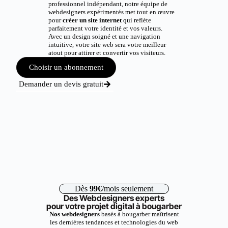
professionnel indépendant, notre équipe de
webdesigners expérimentés met tout en œuvre
pour
créer un site internet
qui reflète
parfaitement votre identité et vos valeurs.
Avec un design soigné et une navigation
intuitive, votre site web sera votre meilleur
atout pour attirer et convertir vos visiteurs.
Choisir un abonnement
Demander un devis gratuit
Dès
99€
/mois seulement
Des Webdesigners experts
pour votre projet digital à bougarber
Nos webdesigners
basés à bougarber maîtrisent
les dernières tendances et technologies du web