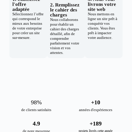
l'offre
livrons votre
2. Remplissez
adaptée
site web
le cahier des
Sélectionnez l’offre
Nous mettons en
charges
qui correspond le
ligne un site prêt à
Nous collaborons
mieux aux besoins
conquérir vos
pour établir un
de votre entreprise
clients. Vous êtes
cahier des charges
pour créer un site
prêt à impacter
détaillé, afin de
sur-mesure.
votre audience.
comprendre
parfaitement votre
vision et vos
attentes.
98
%
+
10
de clients satisfaits
années d'expériences
4.9
+
189
de note moyenne
projets livrés cette année