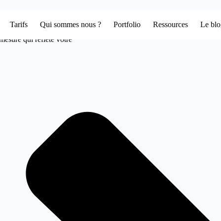
Votre agence web design à bouligneux
Tarifs
Qui sommes nous ?
Portfolio
Ressources
Le bl
 engageante.
mesure qui reflète votre