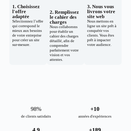
1. Choisissez
3. Nous vous
l'offre
livrons votre
2. Remplissez
adaptée
site web
le cahier des
Sélectionnez l’offre
Nous mettons en
charges
qui correspond le
ligne un site prêt à
Nous collaborons
mieux aux besoins
conquérir vos
pour établir un
de votre entreprise
clients. Vous êtes
cahier des charges
pour créer un site
prêt à impacter
détaillé, afin de
sur-mesure.
votre audience.
comprendre
parfaitement votre
vision et vos
attentes.
98
%
+
10
de clients satisfaits
années d'expériences
4.9
+
189