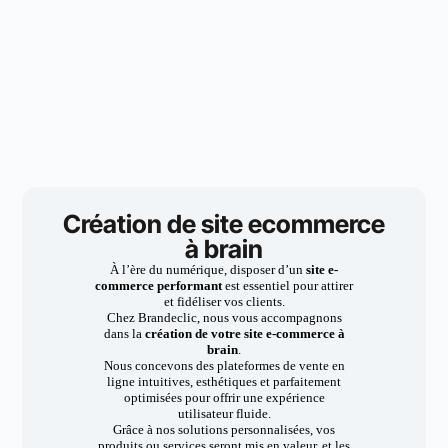
Création de site ecommerce
à brain
À l’ère du numérique, disposer d’un
site e-
commerce performant
est essentiel pour attirer
et fidéliser vos clients.
Chez Brandeclic, nous vous accompagnons
dans la
création de votre site e-commerce à
brain
.
Nous concevons des plateformes de vente en
ligne intuitives, esthétiques et parfaitement
optimisées pour offrir une expérience
utilisateur fluide.
Grâce à nos solutions personnalisées, vos
produits ou services seront mis en valeur, et les