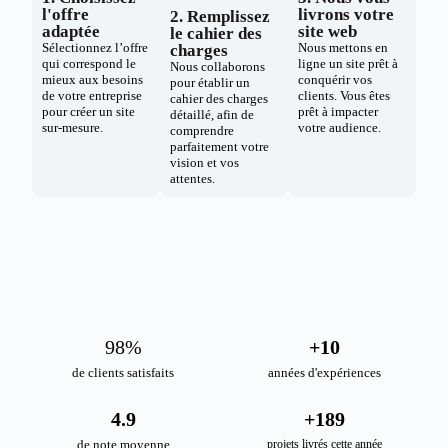
l'offre
livrons votre
2. Remplissez
adaptée
site web
le cahier des
Sélectionnez l’offre
Nous mettons en
charges
qui correspond le
ligne un site prêt à
Nous collaborons
mieux aux besoins
conquérir vos
pour établir un
de votre entreprise
clients. Vous êtes
cahier des charges
pour créer un site
prêt à impacter
détaillé, afin de
sur-mesure.
votre audience.
comprendre
parfaitement votre
vision et vos
attentes.
98
%
+
10
de clients satisfaits
années d'expériences
4.9
+
189
de note moyenne
projets livrés cette année