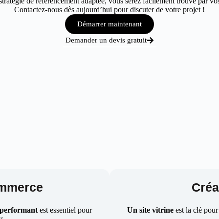
ratégie de référencement adaptée, vous serez facilement trouvé par vos 
Contactez-nous dès aujourd’hui pour discuter de votre projet !
Démarrer maintenant
Demander un devis gratuit
ommerce
Créat
 performant
est essentiel pour
Un site vitrine
est la clé pour
ts.