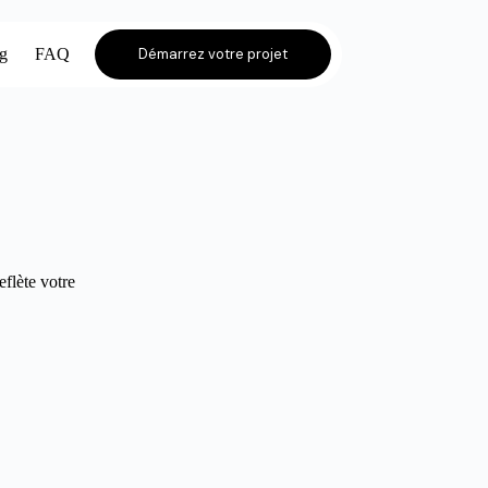
og
FAQ
Démarrez votre projet
eflète votre