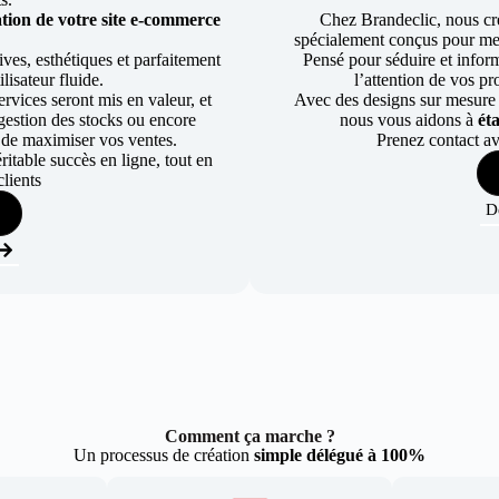
tion de votre site e-commerce
Chez Brandeclic, nous cr
spécialement conçus pour mett
ves, esthétiques et parfaitement
Pensé pour séduire et informe
lisateur fluide.
l’attention de vos pr
rvices seront mis en valeur, et
Avec des designs sur mesure e
a gestion des stocks ou encore
nous vous aidons à
ét
 de maximiser vos ventes.
Prenez contact av
table succès en ligne, tout en
lients
D
Comment ça marche ?
Un processus de création
simple délégué à 100%