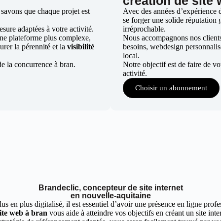
création de site
 savons que chaque projet est
Avec des années d’expérience dan
se forger une solide réputation g
ure adaptées à votre activité.
irréprochable.
une plateforme plus complexe,
Nous accompagnons nos clients d
urer la pérennité et la
visibilité
besoins, webdesign personnali
local.
de la concurrence à bran.
Notre objectif est de faire de v
activité.
Choisir un abonnement
Brandeclic, concepteur de site internet
en nouvelle-aquitaine
 en plus digitalisé, il est essentiel d’avoir une présence en ligne profes
ite web à bran
vous aide à atteindre vos objectifs en créant un site int