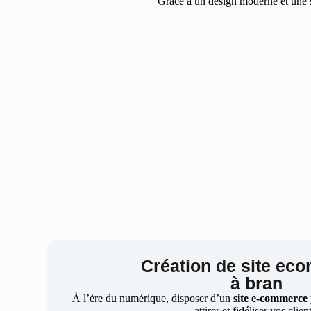
Grâce à un design moderne et une st
Création de site ec
à bran
À l’ère du numérique, disposer d’un
site e-commerce
attirer et fidéliser vos clien