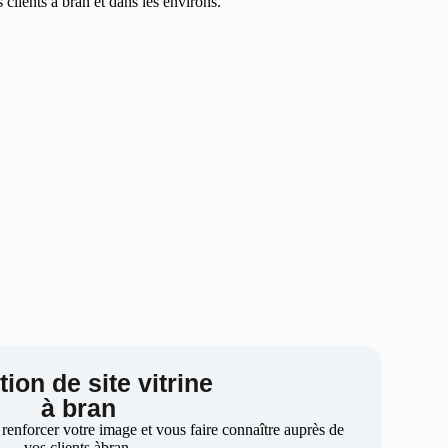
clients à bran et dans les environs.
ion de site vitrine
à bran
 renforcer votre image et vous faire connaître auprès de
vos clients àbran.