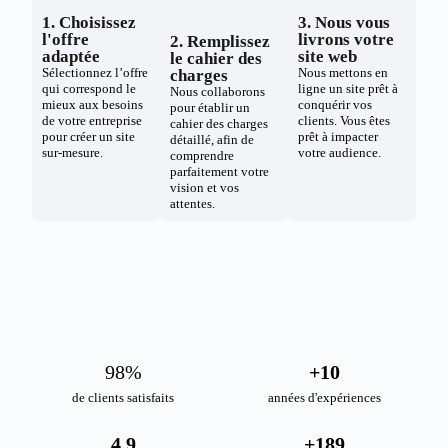
1. Choisissez
3. Nous vous
l'offre
livrons votre
2. Remplissez
adaptée
site web
le cahier des
Sélectionnez l’offre
Nous mettons en
charges
qui correspond le
ligne un site prêt à
Nous collaborons
mieux aux besoins
conquérir vos
pour établir un
de votre entreprise
clients. Vous êtes
cahier des charges
pour créer un site
prêt à impacter
détaillé, afin de
sur-mesure.
votre audience.
comprendre
parfaitement votre
vision et vos
attentes.
98
%
+
10
de clients satisfaits
années d'expériences
4.9
+
189