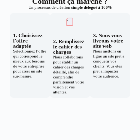
Comment ça marche ?
Un processus de création
simple délégué à 100%
1. Choisissez
3. Nous vous
l'offre
livrons votre
2. Remplissez
adaptée
site web
le cahier des
Sélectionnez l’offre
Nous mettons en
charges
qui correspond le
ligne un site prêt à
Nous collaborons
mieux aux besoins
conquérir vos
pour établir un
de votre entreprise
clients. Vous êtes
cahier des charges
pour créer un site
prêt à impacter
détaillé, afin de
sur-mesure.
votre audience.
comprendre
parfaitement votre
vision et vos
attentes.