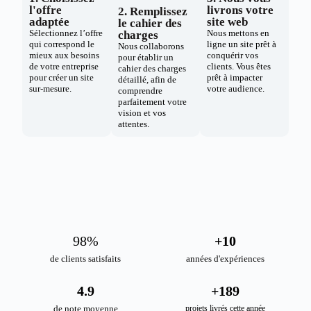
l'offre
livrons votre
2. Remplissez
adaptée
site web
le cahier des
Sélectionnez l’offre
Nous mettons en
charges
qui correspond le
ligne un site prêt à
Nous collaborons
mieux aux besoins
conquérir vos
pour établir un
de votre entreprise
clients. Vous êtes
cahier des charges
pour créer un site
prêt à impacter
détaillé, afin de
sur-mesure.
votre audience.
comprendre
parfaitement votre
vision et vos
attentes.
98
%
+
10
de clients satisfaits
années d'expériences
4.9
+
189
de note moyenne
projets livrés cette année