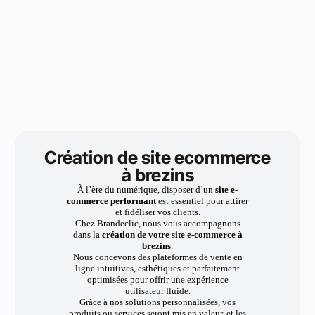
Création de site ecommerce
à brezins
À l’ère du numérique, disposer d’un
site e-
commerce performant
est essentiel pour attirer
et fidéliser vos clients.
Chez Brandeclic, nous vous accompagnons
dans la
création de votre site e-commerce à
brezins
.
Nous concevons des plateformes de vente en
ligne intuitives, esthétiques et parfaitement
optimisées pour offrir une expérience
utilisateur fluide.
Grâce à nos solutions personnalisées, vos
produits ou services seront mis en valeur, et les