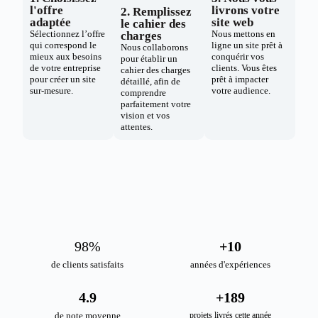
l'offre
livrons votre
2. Remplissez
adaptée
site web
le cahier des
Sélectionnez l’offre
Nous mettons en
charges
qui correspond le
ligne un site prêt à
Nous collaborons
mieux aux besoins
conquérir vos
pour établir un
de votre entreprise
clients. Vous êtes
cahier des charges
pour créer un site
prêt à impacter
détaillé, afin de
sur-mesure.
votre audience.
comprendre
parfaitement votre
vision et vos
attentes.
98
%
+
10
de clients satisfaits
années d'expériences
4.9
+
189
de note moyenne
projets livrés cette année