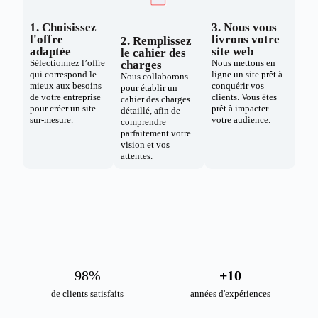
1. Choisissez
3. Nous vous
l'offre
livrons votre
2. Remplissez
adaptée
site web
le cahier des
Sélectionnez l’offre
Nous mettons en
charges
qui correspond le
ligne un site prêt à
Nous collaborons
mieux aux besoins
conquérir vos
pour établir un
de votre entreprise
clients. Vous êtes
cahier des charges
pour créer un site
prêt à impacter
détaillé, afin de
sur-mesure.
votre audience.
comprendre
parfaitement votre
vision et vos
attentes.
98
%
+
10
de clients satisfaits
années d'expériences