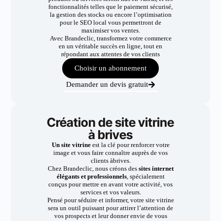
fonctionnalités telles que le paiement sécurisé,
la gestion des stocks ou encore l’optimisation
pour le SEO local vous permettront de
maximiser vos ventes.
Avec Brandeclic, transformez votre commerce
en un véritable succès en ligne, tout en
répondant aux attentes de vos clients
Choisir un abonnement
Demander un devis gratuit
Création de site vitrine
à brives
Un site vitrine
est la clé pour renforcer votre
image et vous faire connaître auprès de vos
clients àbrives.
Chez Brandeclic, nous créons des
sites internet
élégants et professionnels
, spécialement
conçus pour mettre en avant votre activité, vos
services et vos valeurs.
Pensé pour séduire et informer, votre site vitrine
sera un outil puissant pour attirer l’attention de
vos prospects et leur donner envie de vous