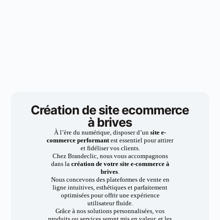
Création de site ecommerce
à brives
À l’ère du numérique, disposer d’un
site e-
commerce performant
est essentiel pour attirer
et fidéliser vos clients.
Chez Brandeclic, nous vous accompagnons
dans la
création de votre site e-commerce à
brives
.
Nous concevons des plateformes de vente en
ligne intuitives, esthétiques et parfaitement
optimisées pour offrir une expérience
utilisateur fluide.
Grâce à nos solutions personnalisées, vos
produits ou services seront mis en valeur, et les