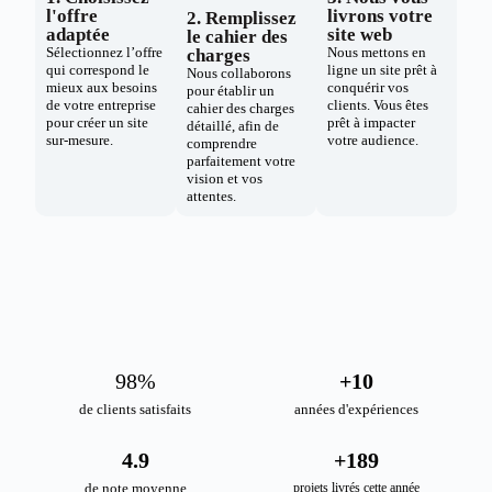
l'offre
livrons votre
2. Remplissez
adaptée
site web
le cahier des
Sélectionnez l’offre
Nous mettons en
charges
qui correspond le
ligne un site prêt à
Nous collaborons
mieux aux besoins
conquérir vos
pour établir un
de votre entreprise
clients. Vous êtes
cahier des charges
pour créer un site
prêt à impacter
détaillé, afin de
sur-mesure.
votre audience.
comprendre
parfaitement votre
vision et vos
attentes.
98
%
+
10
de clients satisfaits
années d'expériences
4.9
+
189
de note moyenne
projets livrés cette année