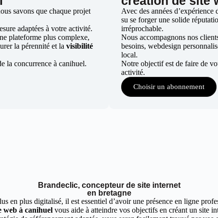
l
création de site
nous savons que chaque projet
Avec des années d’expérience da
su se forger une solide réputatio
ure adaptées à votre activité.
irréprochable.
une plateforme plus complexe,
Nous accompagnons nos clients d
urer la pérennité et la
visibilité
besoins, webdesign personnali
local.
de la concurrence à canihuel.
Notre objectif est de faire de v
activité.
Choisir un abonnement
Brandeclic, concepteur de site internet
en bretagne
 en plus digitalisé, il est essentiel d’avoir une présence en ligne profes
e web à canihuel
vous aide à atteindre vos objectifs en créant un site i