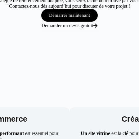
tégie de référencement adaptée, vous serez facilement trouvé par vos cl
Contactez-nous dès aujourd’hui pour discuter de votre projet !
Démarrer maintenant
Demander un devis gratuit
ommerce
Créat
 performant
est essentiel pour
Un site vitrine
est la clé pour
ts.