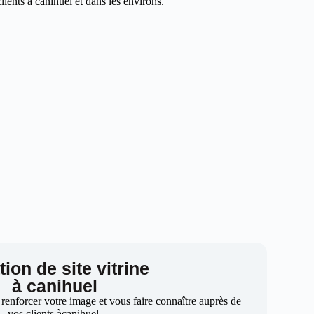
ients à canihuel et dans les environs.
ion de site vitrine
à canihuel
 renforcer votre image et vous faire connaître auprès de
vos clients àcanihuel.