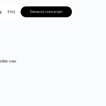
og
FAQ
Démarrez votre projet
eflète votre