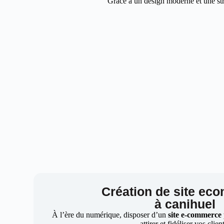
Grâce à un design moderne et une stra
Création de site ec
à canihuel
À l’ère du numérique, disposer d’un
site e-commerce
attirer et fidéliser vos clien