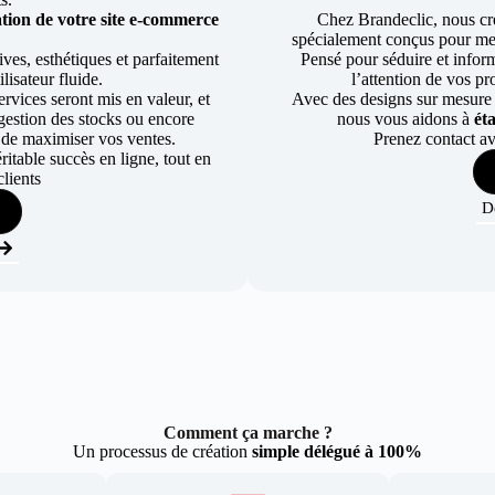
tion de votre site e-commerce
Chez Brandeclic, nous cr
spécialement conçus pour mett
ves, esthétiques et parfaitement
Pensé pour séduire et informe
lisateur fluide.
l’attention de vos pr
rvices seront mis en valeur, et
Avec des designs sur mesure e
a gestion des stocks ou encore
nous vous aidons à
ét
 de maximiser vos ventes.
Prenez contact av
table succès en ligne, tout en
lients
D
Comment ça marche ?
Un processus de création
simple délégué à 100%