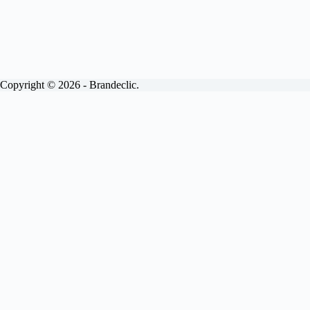
Copyright © 2026 - Brandeclic.
Choisissez votre formule
Abonnements
Devis
Brandeclic
View
Site internet vitrine.
Inclus.
Livraison sous 15 jours
Personnalisé à 100%
Pages illimitées
Mises à jour mensuelles
Maintenance
Interventions sous 48H
Optimisé SEO
100% sécurisé