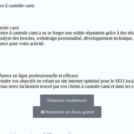
ce à casteide cami.
teide cami
nce à casteide cami a su se forger une solide réputation grâce à des réali
 analyse des besoins, webdesign personnalisé, développement technique,
ance pour votre activité.
ésence en ligne professionnelle et efficace.
eindre vos objectifs en créant un site internet optimisé pour le SEO local
us serez facilement trouvé par vos clients à casteide cami et dans les e
Démarrer maintenant
Demander un devis gratuit