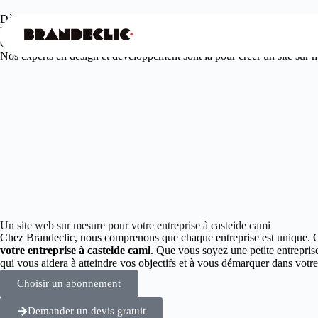
Dès
99€
/mois seulement
Votre agence web design à casteide cami
Offrez à votre entreprise une présence en ligne unique et engageante.
Nos experts en design et développement sont là pour créer un site sur me
Un site web sur mesure pour votre entreprise à casteide cami
Chez Brandeclic, nous comprenons que chaque entreprise est unique. 
votre entreprise à casteide cami
. Que vous soyez une petite entrepri
qui vous aidera à atteindre vos objectifs et à vous démarquer dans vo
Choisir un abonnement
Demander un devis gratuit