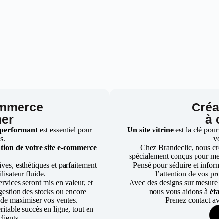
ommerce
Créat
mer
à 
 performant
est essentiel pour
Un site vitrine
est la clé pour
ts.
v
tion de votre site e-commerce
Chez Brandeclic, nous cr
spécialement conçus pour mett
ves, esthétiques et parfaitement
Pensé pour séduire et informe
lisateur fluide.
l’attention de vos pr
rvices seront mis en valeur, et
Avec des designs sur mesure e
a gestion des stocks ou encore
nous vous aidons à
ét
 de maximiser vos ventes.
Prenez contact av
table succès en ligne, tout en
lients