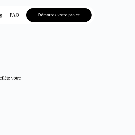
og
FAQ
Démarrez votre projet
eflète votre