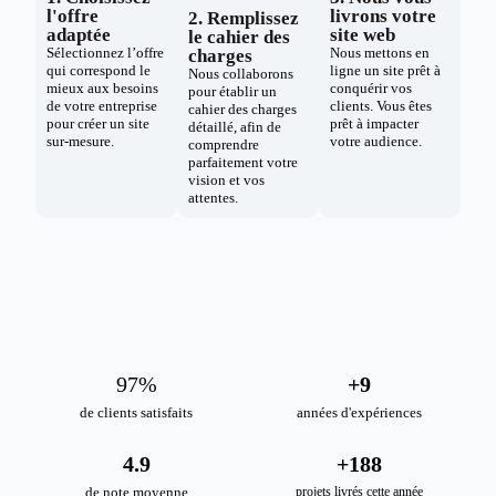
l'offre
livrons votre
2. Remplissez
adaptée
site web
le cahier des
Sélectionnez l’offre
Nous mettons en
charges
qui correspond le
ligne un site prêt à
Nous collaborons
mieux aux besoins
conquérir vos
pour établir un
de votre entreprise
clients. Vous êtes
cahier des charges
pour créer un site
prêt à impacter
détaillé, afin de
sur-mesure.
votre audience.
comprendre
parfaitement votre
vision et vos
attentes.
98
%
+
10
de clients satisfaits
années d'expériences
4.9
+
189
de note moyenne
projets livrés cette année