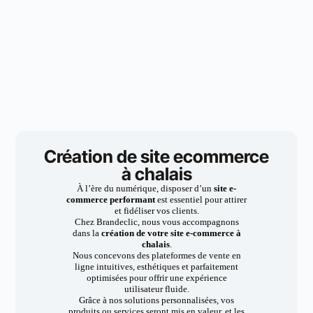
Création de site ecommerce
à chalais
À l’ère du numérique, disposer d’un
site e-
commerce performant
est essentiel pour attirer
et fidéliser vos clients.
Chez Brandeclic, nous vous accompagnons
dans la
création de votre site e-commerce à
chalais
.
Nous concevons des plateformes de vente en
ligne intuitives, esthétiques et parfaitement
optimisées pour offrir une expérience
utilisateur fluide.
Grâce à nos solutions personnalisées, vos
produits ou services seront mis en valeur, et les