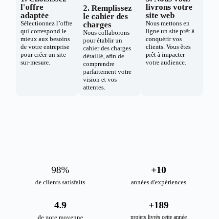
l'offre
livrons votre
2. Remplissez
adaptée
site web
le cahier des
Sélectionnez l’offre
Nous mettons en
charges
qui correspond le
ligne un site prêt à
Nous collaborons
mieux aux besoins
conquérir vos
pour établir un
de votre entreprise
clients. Vous êtes
cahier des charges
pour créer un site
prêt à impacter
détaillé, afin de
sur-mesure.
votre audience.
comprendre
parfaitement votre
vision et vos
attentes.
98
%
+
10
de clients satisfaits
années d'expériences
4.9
+
189
de note moyenne
projets livrés cette année