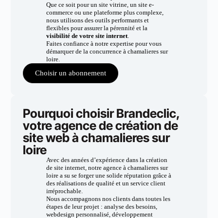
Que ce soit pour un site vitrine, un site e-
commerce ou une plateforme plus complexe,
nous utilisons des outils performants et
flexibles pour assurer la pérennité et la
visibilité de votre site internet
.
Faites confiance à notre expertise pour vous
démarquer de la concurrence à chamalieres sur
loire.
Choisir un abonnement
Pourquoi choisir Brandeclic,
votre agence de création de
site web à chamalieres sur
loire
Avec des années d’expérience dans la création
de site internet, notre agence à chamalieres sur
loire a su se forger une solide réputation grâce à
des réalisations de qualité et un service client
irréprochable.
Nous accompagnons nos clients dans toutes les
étapes de leur projet : analyse des besoins,
webdesign personnalisé, développement