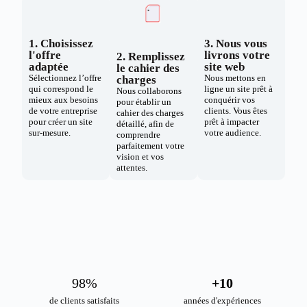
1. Choisissez
3. Nous vous
l'offre
livrons votre
2. Remplissez
adaptée
site web
le cahier des
Sélectionnez l’offre
Nous mettons en
charges
qui correspond le
ligne un site prêt à
Nous collaborons
mieux aux besoins
conquérir vos
pour établir un
de votre entreprise
clients. Vous êtes
cahier des charges
pour créer un site
prêt à impacter
détaillé, afin de
sur-mesure.
votre audience.
comprendre
parfaitement votre
vision et vos
attentes.
98
%
+
10
de clients satisfaits
années d'expériences