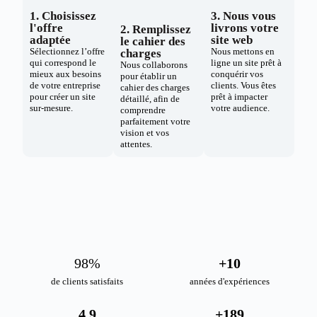
1. Choisissez
3. Nous vous
l'offre
livrons votre
2. Remplissez
adaptée
site web
le cahier des
Sélectionnez l’offre
Nous mettons en
charges
qui correspond le
ligne un site prêt à
Nous collaborons
mieux aux besoins
conquérir vos
pour établir un
de votre entreprise
clients. Vous êtes
cahier des charges
pour créer un site
prêt à impacter
détaillé, afin de
sur-mesure.
votre audience.
comprendre
parfaitement votre
vision et vos
attentes.
98
%
+
10
de clients satisfaits
années d'expériences
4.9
+
189