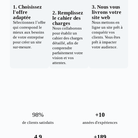
1. Choisissez
3. Nous vous
l'offre
livrons votre
2. Remplissez
adaptée
site web
le cahier des
Sélectionnez l’offre
Nous mettons en
charges
qui correspond le
ligne un site prêt à
Nous collaborons
mieux aux besoins
conquérir vos
pour établir un
de votre entreprise
clients. Vous êtes
cahier des charges
pour créer un site
prêt à impacter
détaillé, afin de
sur-mesure.
votre audience.
comprendre
parfaitement votre
vision et vos
attentes.
98
%
+
10
de clients satisfaits
années d'expériences
4.9
+
189