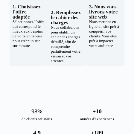
1. Choisissez
3. Nous vous
l'offre
livrons votre
2. Remplissez
adaptée
site web
le cahier des
Sélectionnez l’offre
Nous mettons en
charges
qui correspond le
ligne un site prêt à
Nous collaborons
mieux aux besoins
conquérir vos
pour établir un
de votre entreprise
clients. Vous êtes
cahier des charges
pour créer un site
prêt à impacter
détaillé, afin de
sur-mesure.
votre audience.
comprendre
parfaitement votre
vision et vos
attentes.
98
%
+
10
de clients satisfaits
années d'expériences
4.9
+
189