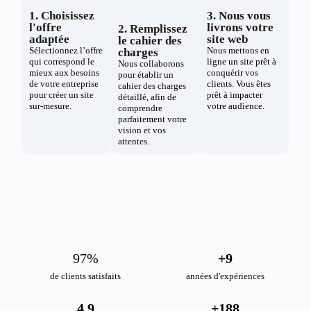
1. Choisissez
3. Nous vous
l'offre
livrons votre
2. Remplissez
adaptée
site web
le cahier des
Sélectionnez l’offre
Nous mettons en
charges
qui correspond le
ligne un site prêt à
Nous collaborons
mieux aux besoins
conquérir vos
pour établir un
de votre entreprise
clients. Vous êtes
cahier des charges
pour créer un site
prêt à impacter
détaillé, afin de
sur-mesure.
votre audience.
comprendre
parfaitement votre
vision et vos
attentes.
98
%
+
10
de clients satisfaits
années d'expériences
4.9
+
189