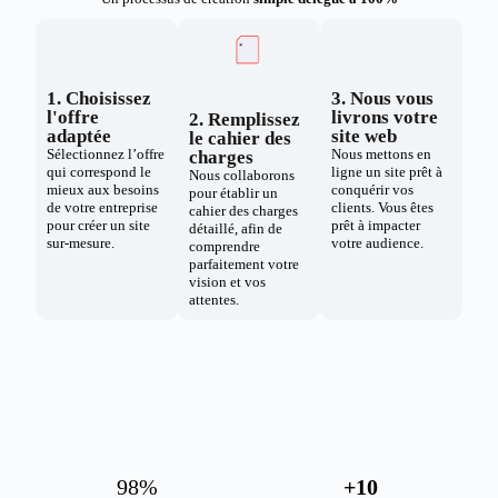
1. Choisissez
3. Nous vous
l'offre
livrons votre
2. Remplissez
adaptée
site web
le cahier des
Sélectionnez l’offre
Nous mettons en
charges
qui correspond le
ligne un site prêt à
Nous collaborons
mieux aux besoins
conquérir vos
pour établir un
de votre entreprise
clients. Vous êtes
cahier des charges
pour créer un site
prêt à impacter
détaillé, afin de
sur-mesure.
votre audience.
comprendre
parfaitement votre
vision et vos
attentes.
98
%
+
10